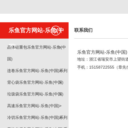
乐鱼官方网站-乐鱼(中
联系我们
国)
晶体硅重包乐鱼官方网站-乐鱼(中
>
乐鱼官方网站-乐鱼(中国)
国)
地址：浙江省瑞安市上望街
手机：15158722555（章
连卷乐鱼官方网站-乐鱼(中国)系列
>
背心袋乐鱼官方网站-乐鱼(中国)
>
垃圾袋乐鱼官方网站-乐鱼(中国)
>
高速乐鱼官方网站-乐鱼(中国)
>
冷切乐鱼官方网站-乐鱼(中国)系列
>