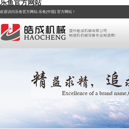
乐鱼官方网站
欢迎访问乐鱼官方网站-乐鱼(中国) 官方网站！