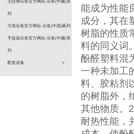
无拉伸乐鱼官方网站-乐鱼(中国)系
>
能成为性能
列
成分，其在塑
方底乐鱼官方网站-乐鱼(中国)系列
>
树脂的性质
手提袋乐鱼官方网站-乐鱼(中国)系
>
料的同义词
列
酚醛塑料混
配套设备
>
一种未加工
料、胶粘剂
的树脂外，
其他物质。
耐热性能，
成本，使酚