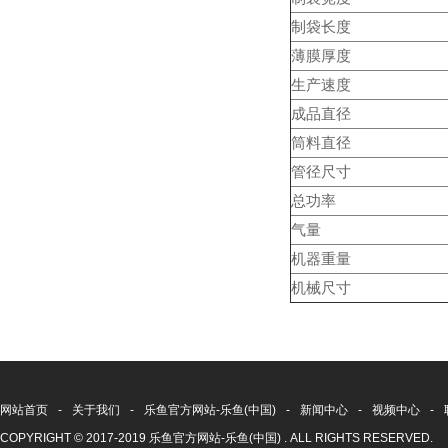
制袋长度
薄膜厚度
生产速度
成品直径
筒料直径
管径尺寸
总功率
气量
机器重量
机械尺寸
网站首页
-
关于我们
-
乐鱼官方网站-乐鱼(中国)
-
新闻中心
-
视频中心
-
COPYRIGHT © 2017-2019 乐鱼官方网站-乐鱼(中国) . ALL RIGHTS RESERVED.