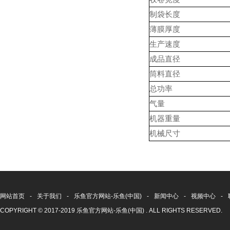
制袋长度
薄膜厚度
生产速度
成品直径
筒料直径
总功率
气量
机器重量
机械尺寸
网站首页
-
关于我们
-
乐鱼官方网站-乐鱼(中国)
-
新闻中心
-
视频中心
-
COPYRIGHT © 2017-2019 乐鱼官方网站-乐鱼(中国) . ALL RIGHTS RESERVED.