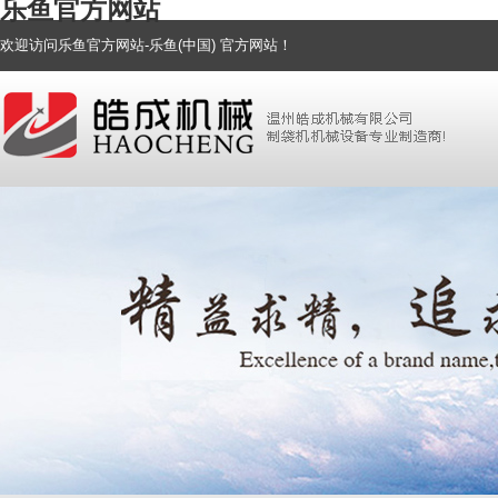
乐鱼官方网站
欢迎访问乐鱼官方网站-乐鱼(中国) 官方网站！